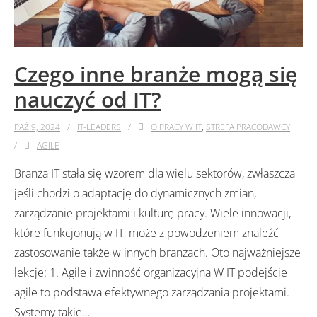
Czego inne branże mogą się
nauczyć od IT?
PAŹ 9, 2024
IT-LEADERS
O PRACY W IT
,
STREFA PRACODAWCY
AGILE
Branża IT stała się wzorem dla wielu sektorów, zwłaszcza
jeśli chodzi o adaptację do dynamicznych zmian,
zarządzanie projektami i kulturę pracy. Wiele innowacji,
które funkcjonują w IT, może z powodzeniem znaleźć
zastosowanie także w innych branżach. Oto najważniejsze
lekcje: 1. Agile i zwinność organizacyjna W IT podejście
agile to podstawa efektywnego zarządzania projektami.
Systemy takie
…