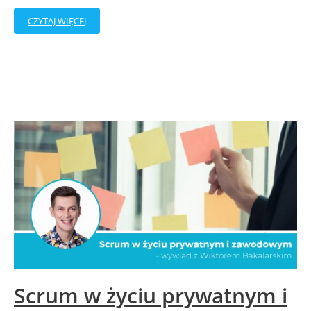
CZYTAJ WIĘCEJ
Scrum‌ ‌w‌ ‌życiu‌ ‌prywatnym‌ ‌i‌