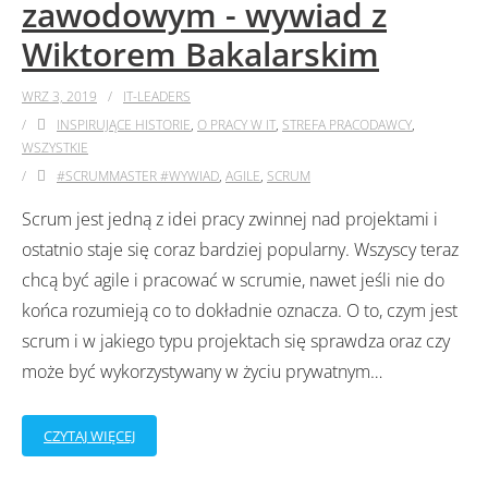
‌zawodowym‌ ‌-‌ ‌wywiad‌ ‌z‌
‌Wiktorem‌ Bakalarskim‌
WRZ 3, 2019
IT-LEADERS
INSPIRUJĄCE HISTORIE
,
O PRACY W IT
,
STREFA PRACODAWCY
,
WSZYSTKIE
#SCRUMMASTER #WYWIAD
,
AGILE
,
SCRUM
Scrum jest jedną z idei pracy zwinnej nad projektami i
ostatnio staje się coraz bardziej popularny. Wszyscy teraz
chcą być agile i pracować w scrumie, nawet jeśli nie do
końca rozumieją co to dokładnie oznacza. O to, czym jest
scrum i w jakiego typu projektach się sprawdza oraz czy
może być wykorzystywany w życiu prywatnym
…
CZYTAJ WIĘCEJ