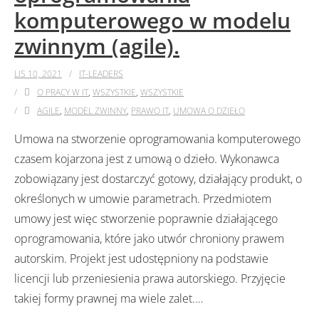
komputerowego w modelu
zwinnym (agile).
LIS 10, 2021
IT-LEADERS
O PRACY W IT
,
WSZYSTKIE
,
WSZYSTKIE
AGILE
,
MODEL ZWINNY
,
PRAWO IT
,
UMOWA O DZIEŁO
Umowa na stworzenie oprogramowania komputerowego
czasem kojarzona jest z umową o dzieło. Wykonawca
zobowiązany jest dostarczyć gotowy, działający produkt, o
określonych w umowie parametrach. Przedmiotem
umowy jest więc stworzenie poprawnie działającego
oprogramowania, które jako utwór chroniony prawem
autorskim. Projekt jest udostępniony na podstawie
licencji lub przeniesienia prawa autorskiego. Przyjęcie
takiej formy prawnej ma wiele zalet.
…