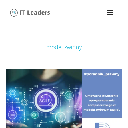
tag:
model zwinny