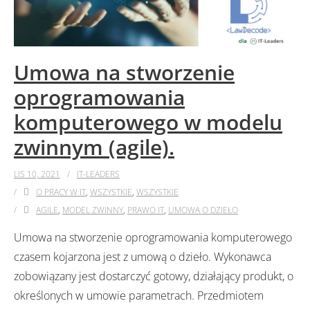
Umowa na stworzenie
oprogramowania
komputerowego w modelu
zwinnym (agile).
LIS 10, 2021
IT-LEADERS
O PRACY W IT
,
WSZYSTKIE
,
WSZYSTKIE
AGILE
,
MODEL ZWINNY
,
PRAWO IT
,
UMOWA O DZIEŁO
Umowa na stworzenie oprogramowania komputerowego
czasem kojarzona jest z umową o dzieło. Wykonawca
zobowiązany jest dostarczyć gotowy, działający produkt, o
określonych w umowie parametrach. Przedmiotem