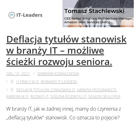
Deflacja tytułów stanowisk
w branży IT – możliwe
ścieżki rozwoju seniora.
GRU 16, 2021
BARBARA KOWALEWSKA
O PRACY W IT
,
WYWIADY IT-LEADERS
DEFLACJA TYTUŁÓW STANOWISK IT
,
KARIERA PROGRAMISTY
,
KARIERA W IT
,
ROZWÓJ IT
,
SCIEZKA ROZWOJU IT
,
SENIOR DEVLOPER
W branży IT, jak w żadnej innej, mamy do czynienia z
„deflacją tytułów” stanowisk. Co oznacza to pojęcie?