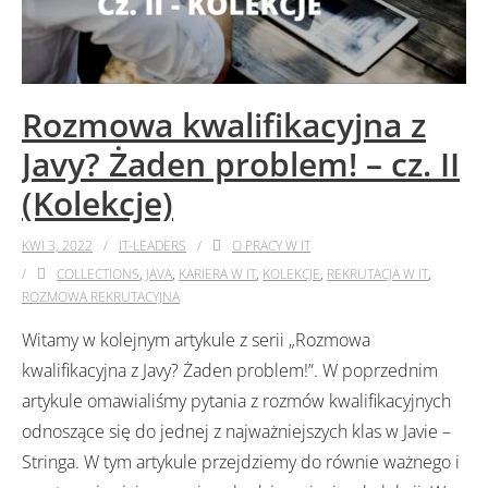
Rozmowa kwalifikacyjna z
Javy? Żaden problem! – cz. II
(Kolekcje)
KWI 3, 2022
IT-LEADERS
O PRACY W IT
COLLECTIONS
,
JAVA
,
KARIERA W IT
,
KOLEKCJE
,
REKRUTACJA W IT
,
ROZMOWA REKRUTACYJNA
Witamy w kolejnym artykule z serii „Rozmowa
kwalifikacyjna z Javy? Żaden problem!”. W poprzednim
artykule omawialiśmy pytania z rozmów kwalifikacyjnych
odnoszące się do jednej z najważniejszych klas w Javie –
Stringa. W tym artykule przejdziemy do równie ważnego i