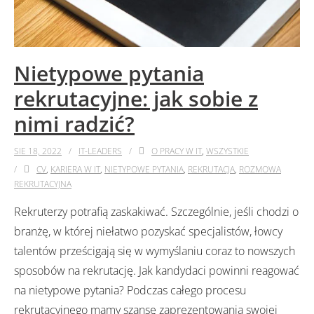
Nietypowe pytania
rekrutacyjne: jak sobie z
nimi radzić?
SIE 18, 2022
IT-LEADERS
O PRACY W IT
,
WSZYSTKIE
CV
,
KARIERA W IT
,
NIETYPOWE PYTANIA
,
REKRUTACJA
,
ROZMOWA
REKRUTACYJNA
Rekruterzy potrafią zaskakiwać. Szczególnie, jeśli chodzi o
branżę, w której niełatwo pozyskać specjalistów, łowcy
talentów prześcigają się w wymyślaniu coraz to nowszych
sposobów na rekrutację. Jak kandydaci powinni reagować
na nietypowe pytania? Podczas całego procesu
rekrutacyjnego mamy szansę zaprezentowania swojej