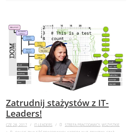
Zatrudnij stażystów z IT-
Leaders!
CZE 28, 2017
IT-LEADERS
STREFA PRACODAWCY
,
WSZYSTKIE