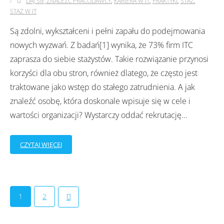
DAJ SIĘ ZNALEŹĆ PRACODAWCY
,
KARIERA W IT
,
PRAKTYKI
,
STAŻ
,
STAŻ W IT
Są zdolni, wykształceni i pełni zapału do podejmowania
nowych wyzwań. Z badań[1] wynika, że 73% firm ITC
zaprasza do siebie stażystów. Takie rozwiązanie przynosi
korzyści dla obu stron, również dlatego, że często jest
traktowane jako wstęp do stałego zatrudnienia. A jak
znaleźć osobę, która doskonale wpisuje się w cele i
wartości organizacji? Wystarczy oddać rekrutację
…
CZYTAJ WIĘCEJ
1
2