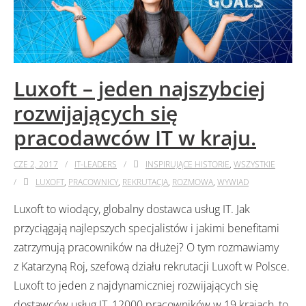
Luxoft – jeden najszybciej
rozwijających się
pracodawców IT w kraju.
CZE 2, 2017
IT-LEADERS
INSPIRUJĄCE HISTORIE
,
WSZYSTKIE
LUXOFT
,
PRACOWNICY
,
REKRUTACJA
,
ROZMOWA
,
WYWIAD
Luxoft to wiodący, globalny dostawca usług IT. Jak
przyciągają najlepszych specjalistów i jakimi benefitami
zatrzymują pracowników na dłużej? O tym rozmawiamy
z Katarzyną Roj, szefową działu rekrutacji Luxoft w Polsce.
Luxoft to jeden z najdynamiczniej rozwijających się
dostawców usług IT, 12000 pracowników w 19 krajach, to