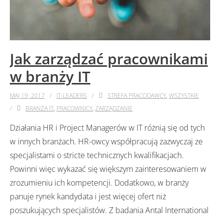
Jak zarządzać pracownikami
w branży IT
MAJ 19, 2017
IT-LEADERS
STREFA PRACODAWCY
,
WSZYSTKIE
BRANŻA IT
,
PRACOWNICY
,
ZARZĄDZANIE
Działania HR i Project Managerów w IT różnią się od tych
w innych branżach. HR-owcy współpracują zazwyczaj ze
specjalistami o stricte technicznych kwalifikacjach.
Powinni więc wykazać się większym zainteresowaniem w
zrozumieniu ich kompetencji. Dodatkowo, w branży
panuje rynek kandydata i jest więcej ofert niż
poszukujących specjalistów. Z badania Antal International