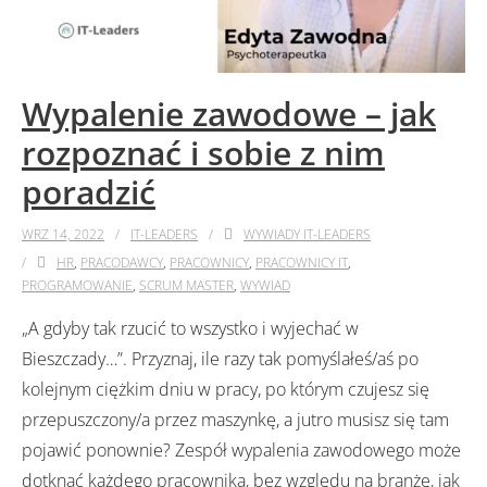
Wypalenie zawodowe – jak
rozpoznać i sobie z nim
poradzić
WRZ 14, 2022
IT-LEADERS
WYWIADY IT-LEADERS
HR
,
PRACODAWCY
,
PRACOWNICY
,
PRACOWNICY IT
,
PROGRAMOWANIE
,
SCRUM MASTER
,
WYWIAD
„A gdyby tak rzucić to wszystko i wyjechać w
Bieszczady…”. Przyznaj, ile razy tak pomyślałeś/aś po
kolejnym ciężkim dniu w pracy, po którym czujesz się
przepuszczony/a przez maszynkę, a jutro musisz się tam
pojawić ponownie? Zespół wypalenia zawodowego może
dotknąć każdego pracownika, bez względu na branżę, jak