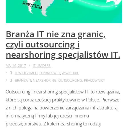
Branża IT nie zna granic,
czyli outsourcing i
nearshoring specjalistów IT.
MAJ 16, 2017
IT-LEADERS
IT W LICZBACH
,
O PRACY W IT
,
WSZYSTKIE
BRANŻA IT
,
NEARSHORING
,
OUTSOURCING
,
PRACOWNICY
Outsourcing i nearshoring specjalistów IT to rozwiązania,
które są coraz częściej praktykowane w Polsce. Pierwsze
z nich polega na powierzeniu zarządzania infrastrukturą
informatyczną firmy lub jej części innemu
przedsiębiorstwu. Z kolei nearshoring to rodzaj