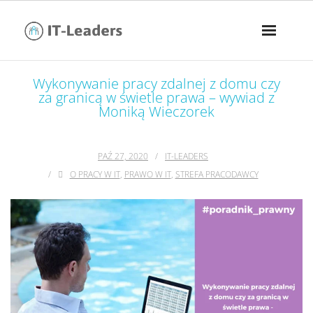
Wykonywanie pracy zdalnej z domu czy
za granicą w świetle prawa – wywiad z
Moniką Wieczorek
PAŹ 27, 2020
IT-LEADERS
O PRACY W IT
,
PRAWO W IT
,
STREFA PRACODAWCY