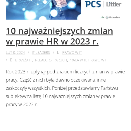
10 najważniejszych zmian
w prawie HR w 2023 r.
LUT 8, 2024
IT-LEADERS
PRAWO W IT
BRANŻA IT
,
IT-LEADERS
,
PARUCH
,
PRACA W IT
,
PRAWO W IT
Rok 2023 r. upłynął pod znakiem licznych zmian w prawie
pracy. Część z nich była dawno oczekiwana, inne
zaskoczyły wszystkich. Poniżej przedstawiamy Państwu
subiektywną listę 10 najważniejszych zmian w prawie
pracy w 2023 r.