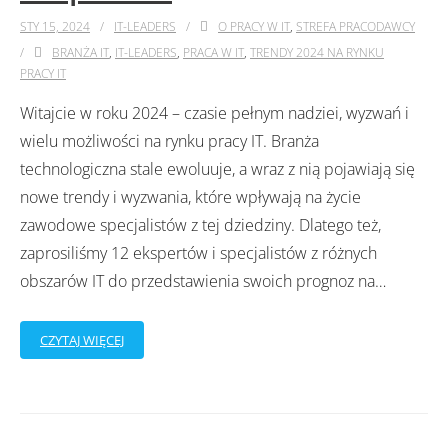
STY 15, 2024
IT-LEADERS
O PRACY W IT
,
STREFA PRACODAWCY
BRANŻA IT
,
IT-LEADERS
,
PRACA W IT
,
TRENDY 2024 NA RYNKU
PRACY IT
Witajcie w roku 2024 – czasie pełnym nadziei, wyzwań i
wielu możliwości na rynku pracy IT. Branża
technologiczna stale ewoluuje, a wraz z nią pojawiają się
nowe trendy i wyzwania, które wpływają na życie
zawodowe specjalistów z tej dziedziny. Dlatego też,
zaprosiliśmy 12 ekspertów i specjalistów z różnych
obszarów IT do przedstawienia swoich prognoz na
…
CZYTAJ WIĘCEJ