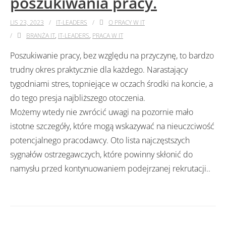
poszukiwania pracy.
LIS 23, 2023
IT-LEADERS
O PRACY W IT
BRANŻA IT
,
IT-LEADERS
,
PRACA W IT
Poszukiwanie pracy, bez względu na przyczynę, to bardzo
trudny okres praktycznie dla każdego. Narastający
tygodniami stres, topniejące w oczach środki na koncie, a
do tego presja najbliższego otoczenia.
Możemy wtedy nie zwrócić uwagi na pozornie mało
istotne szczegóły, które mogą wskazywać na nieuczciwość
potencjalnego pracodawcy. Oto lista najczęstszych
sygnałów ostrzegawczych, które powinny skłonić do
namysłu przed kontynuowaniem podejrzanej rekrutacji..