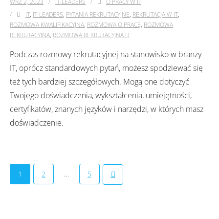
WRZ 2, 2023
IT-LEADERS
O PRACY W IT
IT
,
IT-LEADERS
,
PYTANIA REKRUTACYJNE
,
REKRUTACJA W IT
,
ROZMOWA KWALIFIKACYJNA
,
ROZMOWA O PRACĘ
,
ROZMOWA
REKRUTACYJNA
,
ROZMOWA REKRUTACYJNA IT
Podczas rozmowy rekrutacyjnej na stanowisko w branży
IT, oprócz standardowych pytań, możesz spodziewać się
też tych bardziej szczegółowych. Mogą one dotyczyć
Twojego doświadczenia, wykształcenia, umiejętności,
certyfikatów, znanych języków i narzędzi, w których masz
doświadczenie.
1
2
…
5