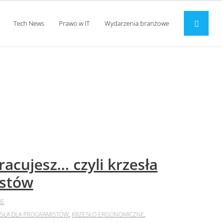
Tech News
Prawo w IT
Wydarzenia branżowe
racujesz… czyli krzesła
istów
IE
SŁA DLA PROGRAMISTÓW
,
KRZESŁO ERGONOMICZNE
,