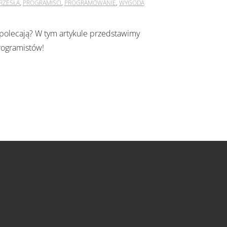
RZESŁA
,
PROGRAMIŚCI
,
PROGRAMOWANIE
,
WYGODA
e polecają? W tym artykule przedstawimy
rogramistów!