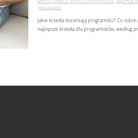
KRZESŁO MARKUS
,
KRZESŁO ORTOPEDYCZNE
,
NAJLEPSZE K
PROGRAMISTY
Jakie krzesła doceniają programiści? Co sobi
najlepsze krzesła dla programistów, według p