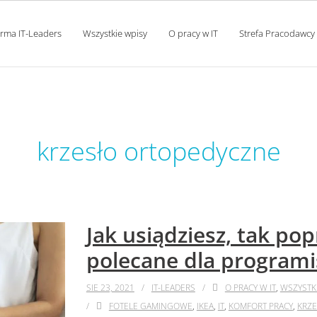
orma IT-Leaders
Wszystkie wpisy
O pracy w IT
Strefa Pracodawcy
tag:
krzesło ortopedyczne
Jak usiądziesz, tak pop
polecane dla program
SIE 23, 2021
IT-LEADERS
O PRACY W IT
,
WSZYSTK
FOTELE GAMINGOWE
,
IKEA
,
IT
,
KOMFORT PRACY
,
KRZE