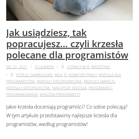
Jak usiądziesz, tak
popracujesz… czyli krzesła
polecane dla programistów
SIE 23, 2021
IT-LEADERS
O PRACY W IT
,
WSZYSTKIE
FOTELE GAMINGOWE
,
IKEA
,
IT
,
KOMFORT PRACY
,
KRZESŁA DLA
PROGRAMISTÓW
,
KRZESŁO ERGONOMICZNE
,
KRZESŁO MARKUS
,
KRZESŁO ORTOPEDYCZNE
,
NAJLEPSZE KRZESŁA
,
PROGRAMIŚCI
,
PROGRAMOWANIE
,
WYGODA PROGRAMISTY
Jakie krzesła doceniają programiści? Co sobie polecają?
W tym artykule przedstawimy najlepsze krzesła dla
programistów, według programistów!