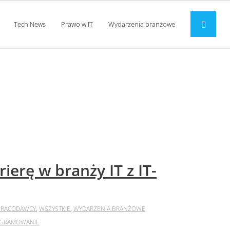
Tech News
Prawo w IT
Wydarzenia branżowe
ierę w branży IT z IT-
PRACODAWCY
,
WSZYSTKIE
,
WYDARZENIA BRANŻOWE
GRAMOWANIE