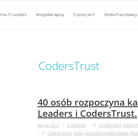
orma IT-Leaders
Wszystkie wpisy
O pracy w IT
Strefa Pracodawcy
tag:
CodersTrust
40 osób rozpoczyna kar
Leaders i CodersTrust.
MAJ 26, 2017
IT-LEADERS
O PRACY W IT
,
STREFA 
CODERSTRUST
,
KURS
,
NAUKAPROGRAMOWANIA
,
PRO