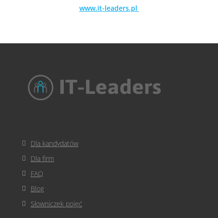
www.it-leaders.pl
Dla kandydatów
Dla firm
FAQ
Blog
Słowniczek pojęć