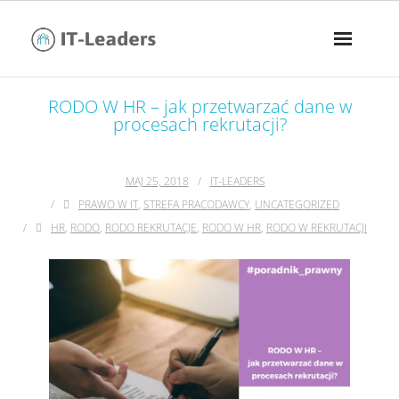
RODO W HR – jak przetwarzać dane w
procesach rekrutacji?
MAJ 25, 2018
IT-LEADERS
PRAWO W IT
,
STREFA PRACODAWCY
,
UNCATEGORIZED
HR
,
RODO
,
RODO REKRUTACJE
,
RODO W HR
,
RODO W REKRUTACJI