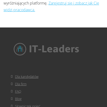
wyróżniających platformę.
Zarejestruj się i zobacz jak Cię
widzi pracodawca.
Dla kandydatów
Dla firm
FAQ
Blog
Słowniczek pojęć