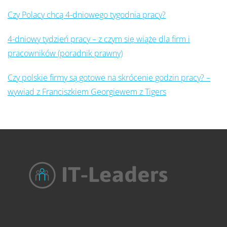
Czy Polacy chcą 4-dniowego tygodnia pracy?
4-dniowy tydzień pracy – z czym się wiąże dla firm i
pracowników (poradnik prawny)
Czy polskie firmy są gotowe na skrócenie godzin pracy? –
wywiad z Franciszkiem Georgiewem z Tigers