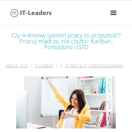
Czy 4-dniowy tydzień pracy to przyszłość?
Pracuj mądrze, nie ciężko: Kanban,
Pomodoro i GTD
MAR 26, 2023
IT-LEADERS
O PRACY W IT
,
STREFA PRACODAWCY