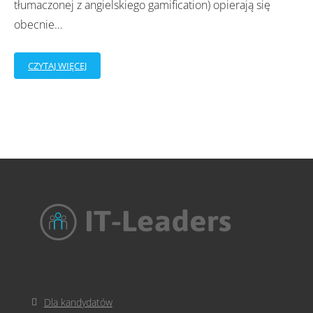
tłumaczonej z angielskiego gamification) opierają się
obecnie
…
CZYTAJ WIĘCEJ
Dla kandydatów