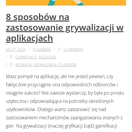
8 sposobów na
zastosowanie grywalizacji w
aplikacjach
LIS 17, 2016
IT-LEADERS
1
COMMENT
O PRACY W IT
,
WSZYSTKIE
APLIKACJA
,
GRYWALIZACJA
,
IT-LEADERS
Masz pomysł na aplikację, ale nie jesteś pewien, czy
faktycznie przyciągnie ona odpowiednich odbiorców i
osiągnie sukces? Nie zawsze wystarczy, by była po prostu
użyteczna i odpowiadająca na potrzeby określonych
użytkowników. Dlatego warto zastanowić się nad
zastosowaniem mechanizmów zaangażowania znanych z
gier. Na grywalizacji (inaczej gryfikacji bądź gamifikacji