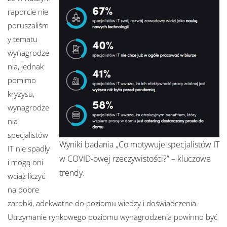
raporcie nie
poruszaliśm
y tematu
wynagrodze
nia, jednak
pomimo
kryzysu,
wynagrodze
nia
specjalistów
Wyniki badania „Co motywuje specjalistów IT
IT nie spadły
w COVID-owej rzeczywistości?” – kluczowe
i mogą oni
trendy.
wciąż liczyć
na dobre
zarobki, adekwatne do poziomu wiedzy i doświadczenia.
Utrzymanie rynkowego poziomu wynagrodzenia powinno być