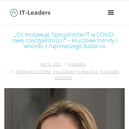
„Co motywuje Specjalistów IT w COVID-
owej rzeczywistości?” – kluczowe trendy i
wnioski z najnowszego badania
PAŹ 15, 2020
IT-LEADERS
INSPIRUJĄCE HISTORIE
,
IT W LICZBACH
,
O PRACY W IT
,
TECH NEWS
,
WSZYSTKIE