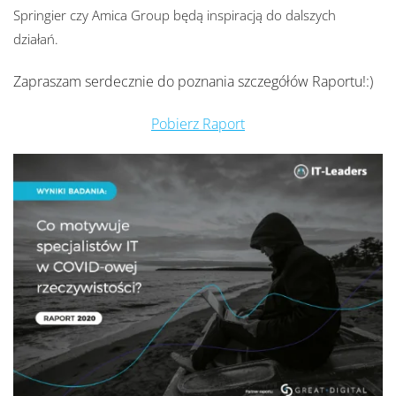
Springier czy Amica Group będą inspiracją do dalszych
działań.
Zapraszam serdecznie do poznania szczegółów Raportu!:)
Pobierz Raport