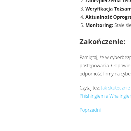
Zabezpieczenia Tec
Weryfikacja Tożsam
Aktualność Oprog
Monitoring:
Stałe śl
Zakończenie
:
Pamiętaj, że w cyberbezp
postępowania. Odpowied
odporność firmy na cyber
Czytaj też:
Jak skuteczni
Phishingiem a Whalingi
Poprzedni