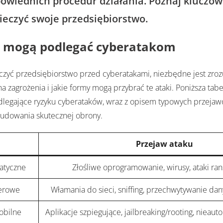
owiednich procedur działania. Poznaj kluczow
eczyć swoje przedsiębiorstwo.
e mogą podlegać cyberatakom
czyć przedsiębiorstwo przed cyberatakami, niezbędne jest zroz
na zagrożenia i jakie formy mogą przybrać te ataki. Poniższa tab
egające ryzyku cyberataków, wraz z opisem typowych przejawó
udowania skutecznej obrony.
Przejaw ataku
atyczne
Złośliwe oprogramowanie, wirusy, ataki r
erowe
Włamania do sieci, sniffing, przechwytywanie dan
obilne
Aplikacje szpiegujące, jailbreaking/rooting, nieau