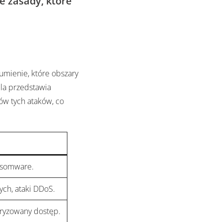
e zasady, które
umienie, które obszary
ela przedstawia
w tych ataków, co
ansomware.
ych, ataki DDoS.
toryzowany dostęp.