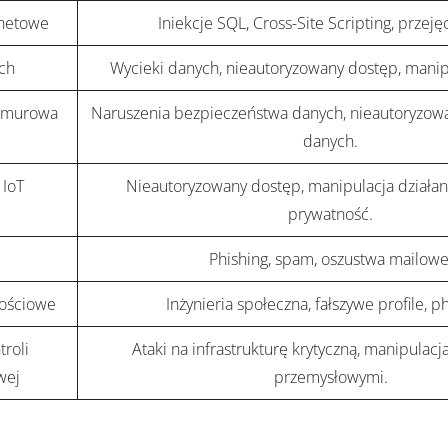
rnetowe
Iniekcje SQL, Cross-Site Scripting, przejęc
ch
Wycieki danych, nieautoryzowany dostęp, manip
chmurowa
Naruszenia bezpieczeństwa danych, nieautoryzowa
danych.
 IoT
Nieautoryzowany dostęp, manipulacja działani
prywatność.
Phishing, spam, oszustwa mailowe
ościowe
Inżynieria społeczna, fałszywe profile, ph
roli
Ataki na infrastrukturę krytyczną, manipulac
wej
przemysłowymi.