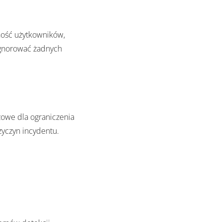
ność użytkowników,
 ignorować żadnych
zowe dla ograniczenia
zyczyn incydentu.