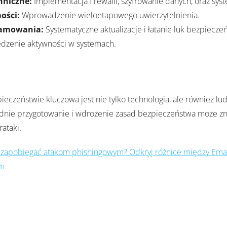
hniczne:
Implementacja firewalli, szyfrowanie danych, oraz sys
ości:
Wprowadzenie wieloetapowego uwierzytelnienia.
ramowania:
Systematyczne aktualizacje i łatanie luk bezpiecze
edzenie aktywności w systemach.
ieczeństwie kluczowa jest nie tylko technologia, ale również lud
nie przygotowanie i wdrożenie zasad bezpieczeństwa może zn
ataki.
e zapobiegać atakom phishingowym? Odkryj różnice między Emai
em