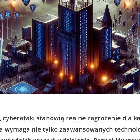
, cyberataki stanowią realne zagrożenie dla ka
a wymaga nie tylko zaawansowanych technolog