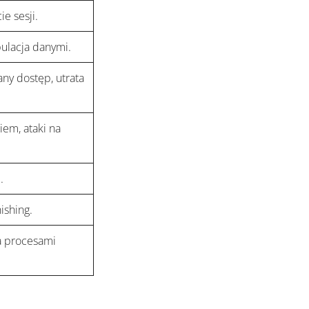
ie sesji.
ulacja danymi.
ny dostęp, utrata
em, ataki na
.
ishing.
ja procesami