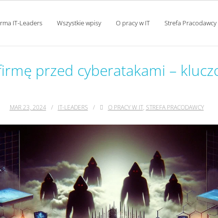
orma IT-Leaders
Wszystkie wpisy
O pracy w IT
Strefa Pracodawcy
 firmę przed cyberatakami – kluc
MAR 23, 2024
IT-LEADERS
O PRACY W IT
,
STREFA PRACODAWCY