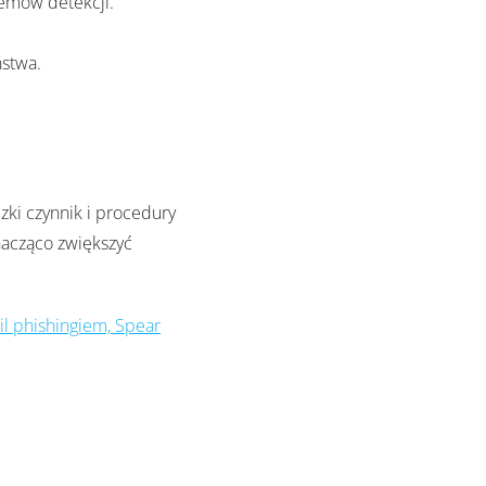
temów detekcji.
ństwa.
zki czynnik i procedury
acząco zwiększyć
l phishingiem, Spear