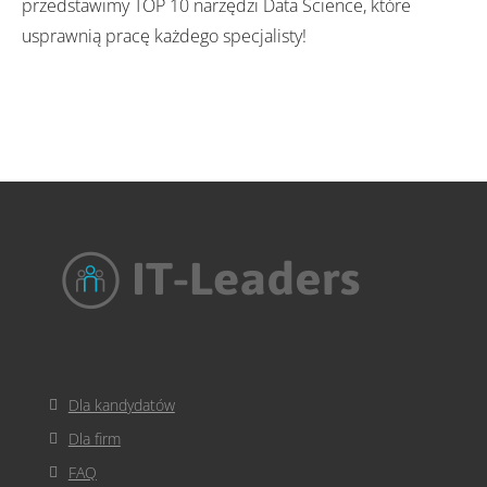
przedstawimy TOP 10 narzędzi Data Science, które
usprawnią pracę każdego specjalisty!
Dla kandydatów
Dla firm
FAQ