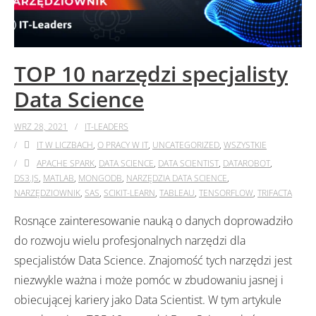
TOP 10 narzędzi specjalisty
Data Science
WRZ 28, 2021
IT-LEADERS
IT W LICZBACH
,
O PRACY W IT
,
UNCATEGORIZED
,
WSZYSTKIE
APACHE SPARK
,
DATA SCIENCE
,
DATA SCIENTIST
,
DATAROBOT
,
DS3.JS
,
MATLAB
,
MONGODB
,
NARZĘDZIA DATA SCIENCE
,
NARZĘDZIOWNIK
,
SAS
,
SCIKIT-LEARN
,
TABLEAU
,
TENSORFLOW
,
TRIFACTA
Rosnące zainteresowanie nauką o danych doprowadziło
do rozwoju wielu profesjonalnych narzędzi dla
specjalistów Data Science. Znajomość tych narzędzi jest
niezwykle ważna i może pomóc w zbudowaniu jasnej i
obiecującej kariery jako Data Scientist. W tym artykule