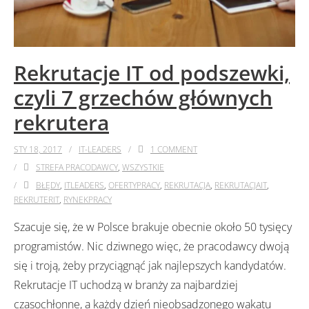
Rekrutacje IT od podszewki,
czyli 7 grzechów głównych
rekrutera
STY 18, 2017
IT-LEADERS
1
COMMENT
STREFA PRACODAWCY
,
WSZYSTKIE
BŁĘDY
,
ITLEADERS
,
OFERTYPRACY
,
REKRUTACJA
,
REKRUTACJAIT
,
REKRUTERIT
,
RYNEKPRACY
Szacuje się, że w Polsce brakuje obecnie około 50 tysięcy
programistów. Nic dziwnego więc, że pracodawcy dwoją
się i troją, żeby przyciągnąć jak najlepszych kandydatów.
Rekrutacje IT uchodzą w branży za najbardziej
czasochłonne, a każdy dzień nieobsadzonego wakatu