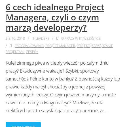
6 cech idealnego Project
Managera, czyli o czym
marzą developerzy?
SIE 10, 2018
IT-LEADERS
O PRACY W IT
,
WSZYSTKIE
PROGRAMOWANIE
,
PROJECT MANAGER
,
PROJEKT
,
ZARZĄDZANIE
PROJEKTAMI
,
ZESPÓŁ
Kufel zimnego piwa w ciepły wieczór po całym dniu
pracy? Ekskluzywne wakacje? Szybki, sportowy
samochód? Pełne konto w banku? Z pewnością każdy lub
prawie każdy marzył chociażby o jednej z powyżej
wymienionych rzeczy. O czym jeszcze marzymy, a może
nawet nie mamy odwagi marzyć? Możliwe, że dla
niektórych jest to satysfakcja z pracy, poczucie, że
…