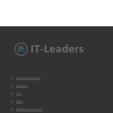
Dla kandydatów
Dla firm
FAQ
Blog
Słowniczek pojęć