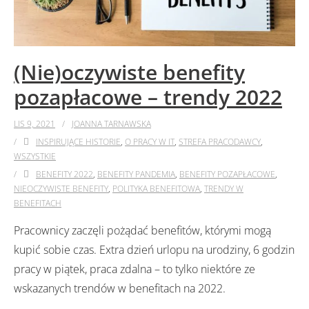
(Nie)oczywiste benefity
pozapłacowe – trendy 2022
LIS 9, 2021
JOANNA TARNAWSKA
INSPIRUJĄCE HISTORIE
,
O PRACY W IT
,
STREFA PRACODAWCY
,
WSZYSTKIE
BENEFITY 2022
,
BENEFITY PANDEMIA
,
BENEFITY POZAPŁACOWE
,
NIEOCZYWISTE BENEFITY
,
POLITYKA BENEFITOWA
,
TRENDY W
BENEFITACH
Pracownicy zaczęli pożądać benefitów, którymi mogą
kupić sobie czas. Extra dzień urlopu na urodziny, 6 godzin
pracy w piątek, praca zdalna – to tylko niektóre ze
wskazanych trendów w benefitach na 2022.