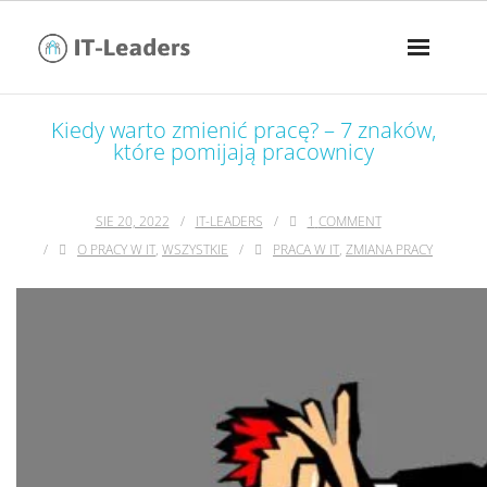
Kiedy warto zmienić pracę? – 7 znaków,
które pomijają pracownicy
SIE 20, 2022
IT-LEADERS
1
COMMENT
O PRACY W IT
,
WSZYSTKIE
PRACA W IT
,
ZMIANA PRACY