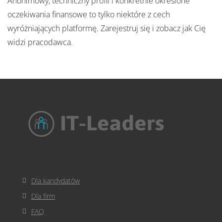
Anonimowy, techniczny profil i konkretnie określone
oczekiwania finansowe to tylko niektóre z cech
wyróżniających platformę. Zarejestruj się i zobacz jak Cię
widzi pracodawca.
Dla kandydatów
Dla firm
FAQ