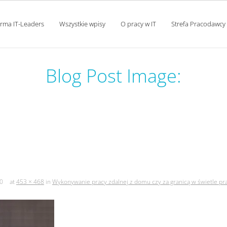
orma IT-Leaders
Wszystkie wpisy
O pracy w IT
Strefa Pracodawcy
Blog Post Image:
dalnej z domu czy za grani
wywiad z moniką wieczorek
0
at
453 × 468
in
Wykonywanie pracy zdalnej z domu czy za granicą w świetle p