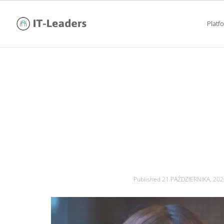
Platf
wykonywanie pracy z
Published
21 PAŹDZIERNIKA, 202