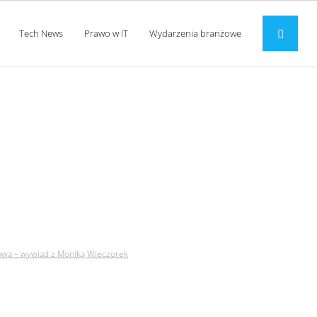
Tech News
Prawo w IT
Wydarzenia branżowe
cą w świetle prawa –
rawa – wywiad z Moniką Wieczorek