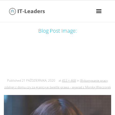
Blog Post Image:
wykonywanie pracy zdalnej z domu
czy za granicą w świetle prawa –
wywiad z moniką wieczorek
Published
21 PAŹDZIERNIKA, 2020
at
453 × 468
in
Wykonywanie pracy
zdalnej z domu czy za granicą w świetle prawa – wywiad z Moniką Wieczorek