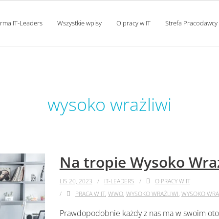
orma IT-Leaders
Wszystkie wpisy
O pracy w IT
Strefa Pracodawcy
tag:
wysoko wrażliwi
Na tropie Wysoko Wra
LIS 20, 2023
IT-LEADERS
O PRACY W IT
PRACA W IT
,
WWO
,
WYSOKO WRAŻLIWI
,
WYSOKO WRAŻ
Prawdopodobnie każdy z nas ma w swoim otocze