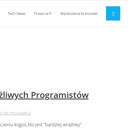
Tech News
Prawo w IT
Wydarzenia branżowe
żliwych Programistów
LIWI PROGRAMIŚCI
niu kogoś, kto jest “bardziej wrażliwy”.