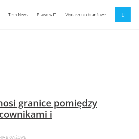
Tech News
Prawo w IT
Wydarzenia branżowe
znosi granice pomiędzy
acownikami i
NIA BRANŻOWE