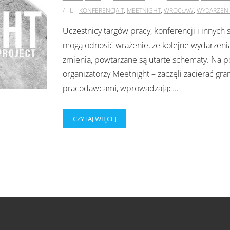
KONFERENCJAIT
,
MEETNIGHT
,
WROCŁAW
,
WYDARZENI
Uczestnicy targów pracy, konferencji i innych 
mogą odnosić wrażenie, że kolejne wydarzenia
zmienia, powtarzane są utarte schematy. Na p
organizatorzy Meetnight – zaczęli zacierać gr
pracodawcami, wprowadzając
…
CZYTAJ WIĘCEJ