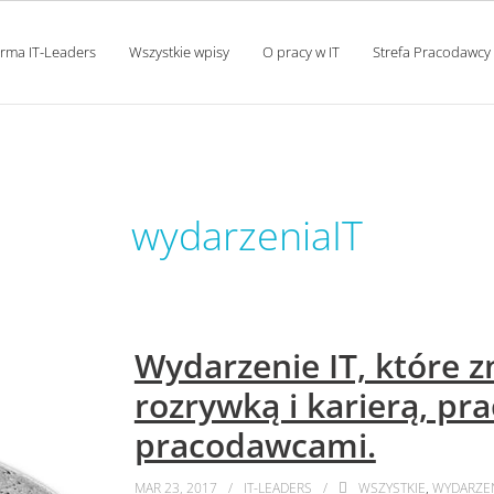
orma IT-Leaders
Wszystkie wpisy
O pracy w IT
Strefa Pracodawcy
tag:
wydarzeniaIT
Wydarzenie IT, które 
rozrywką i karierą, pr
pracodawcami.
MAR 23, 2017
IT-LEADERS
WSZYSTKIE
,
WYDARZE