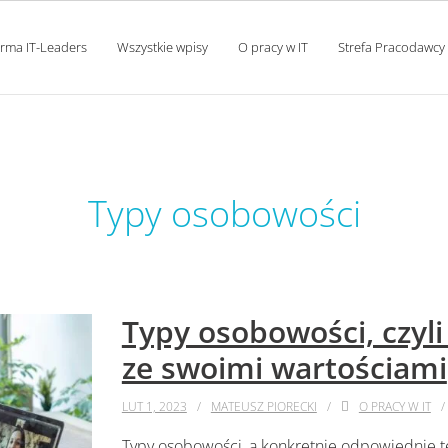
orma IT-Leaders
Wszystkie wpisy
O pracy w IT
Strefa Pracodawcy
tag:
Typy osobowości
Typy osobowości, czyli
ze swoimi wartościami
LUT 1, 2023
MATEUSZ PIORECKI
O PRACY W IT
Typy osobowości, a konkretnie odpowiednie te