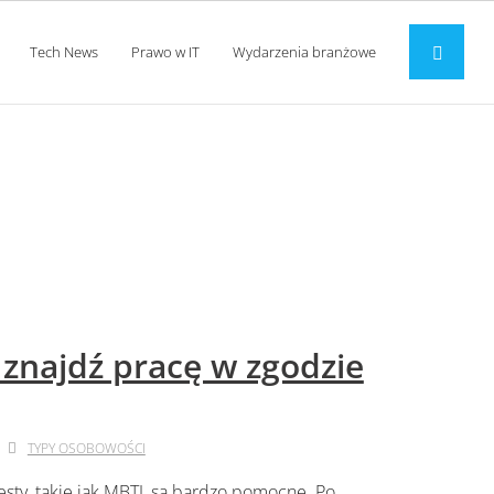
Tech News
Prawo w IT
Wydarzenia branżowe
 znajdź pracę w zgodzie
TYPY OSOBOWOŚCI
sty, takie jak MBTI, są bardzo pomocne. Po