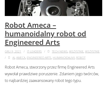
Robot Ameca –
humanoidalny robot od
Engineered Arts
GRU 9, 2021
IT-LEADERS
TECH NEWS
,
WSZYSTKIE
,
WSZYSTKIE
AI
,
AMECA
,
ENGINEERED ARTS
,
HUMANOIDALNY
,
ROBOT
Robot Ameca, stworzony przez firmę Engineered Arts
wywołał prawdziwe poruszenie. Zdaniem jego twórców,
to najbardziej zaawansowany robot tego typu.