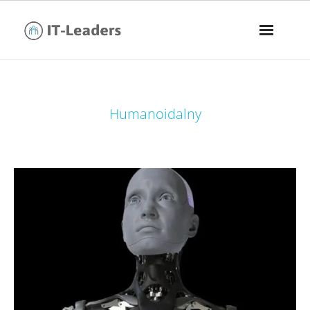
tag:
Humanoidalny