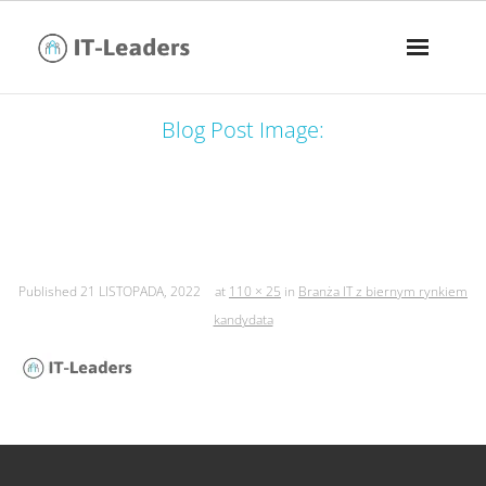
Blog Post Image:
branża it z biernym rynkiem
kandydata
Published
21 LISTOPADA, 2022
at
110 × 25
in
Branża IT z biernym rynkiem
kandydata