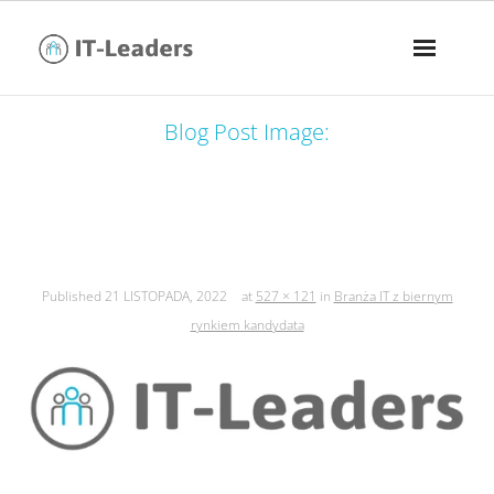
Blog Post Image:
branża it z biernym rynkiem
kandydata
Published
21 LISTOPADA, 2022
at
527 × 121
in
Branża IT z biernym
rynkiem kandydata