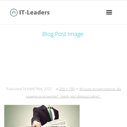
Blog Post Image:
wyższe wynagrodzenie dla nowego
pracownika? – kiedy jest
dopuszczalne?
Published
18 KWIETNIA, 2022
at
266 × 190
in
Wyższe wynagrodzenie dla
nowego pracownika? – kiedy jest dopuszczalne?