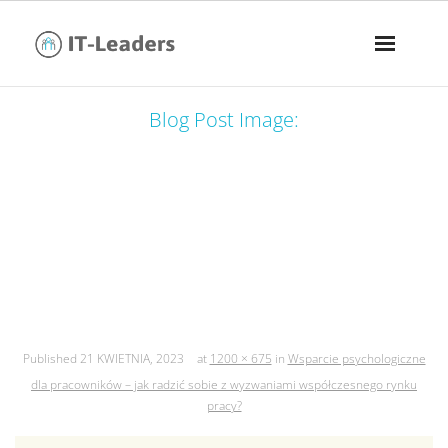
Blog Post Image:
wsparcie psychologiczne dla
pracowników – jak radzić sobie z
wyzwaniami współczesnego rynku
pracy?
Published
21 KWIETNIA, 2023
at
1200 × 675
in
Wsparcie psychologiczne
dla pracowników – jak radzić sobie z wyzwaniami współczesnego rynku
pracy?