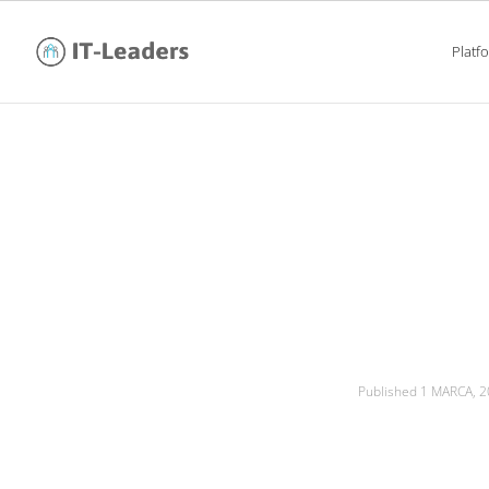
Platf
workation – jeszc
Published
1 MARCA, 2