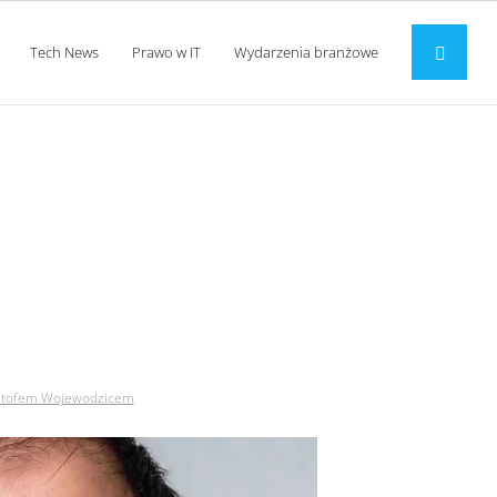
Tech News
Prawo w IT
Wydarzenia branżowe
wiad z krzysztofem
ysztofem Wojewodzicem