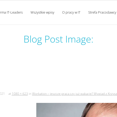
orma IT-Leaders
Wszystkie wpisy
O pracy w IT
Strefa Pracodawcy
Blog Post Image:
ze praca czy już wakacje? wy
wojewodzicem
021
at
1080 × 623
in
Workation – jeszcze praca czy już wakacje? Wywiad z Krz