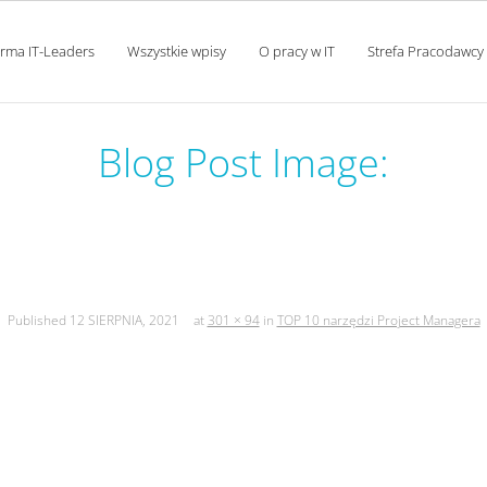
orma IT-Leaders
Wszystkie wpisy
O pracy w IT
Strefa Pracodawcy
Blog Post Image:
p 10 narzędzi project manag
Published
12 SIERPNIA, 2021
at
301 × 94
in
TOP 10 narzędzi Project Managera