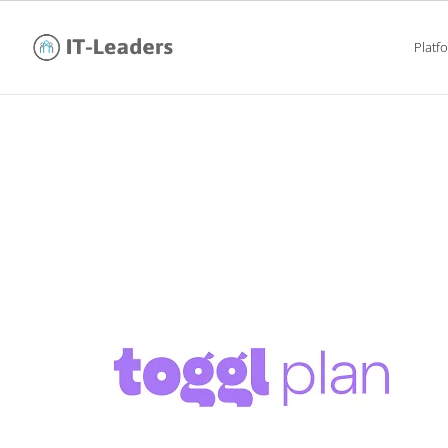
Platf
to