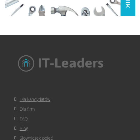
Dla kandydatów
Dla firm
FAQ
Blog
Słowniczek pojęć