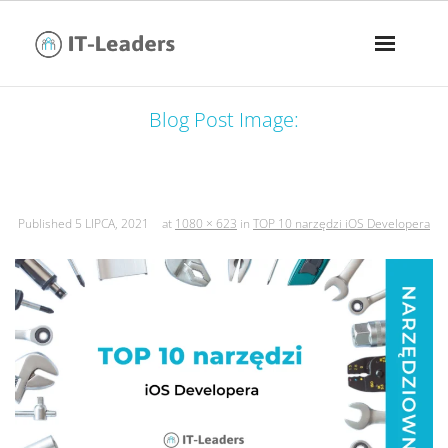
Blog Post Image:
top 10 narzędzi ios developera
Published
5 LIPCA, 2021
at
1080 × 623
in
TOP 10 narzędzi iOS Developera