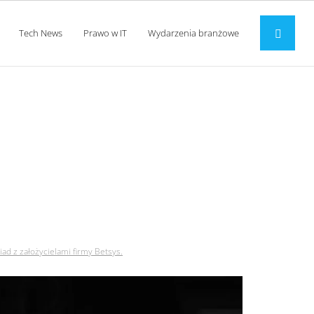
Tech News
Prawo w IT
Wydarzenia branżowe
już w polsce! wywiad
.
d z założycielami firmy Betsys.