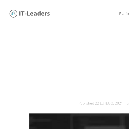
Platf
praski gigant oprog
Published
22 LUTEGO, 2021
a