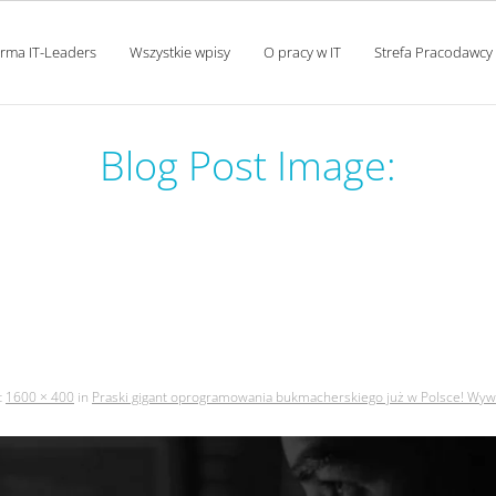
orma IT-Leaders
Wszystkie wpisy
O pracy w IT
Strefa Pracodawcy
Blog Post Image:
ramowania bukmacherskiego 
z założycielami firmy betsys
t
1600 × 400
in
Praski gigant oprogramowania bukmacherskiego już w Polsce! Wywia