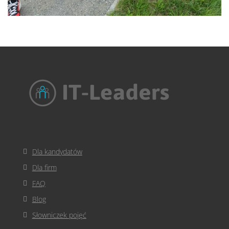
Dla kandydatów
Dla firm
FAQ
Blog
Słowniczek pojęć