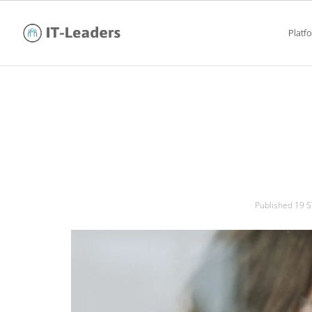
Platf
praca w branży b
Published
19 S