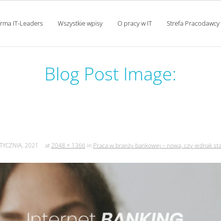
orma IT-Leaders
Wszystkie wpisy
O pracy w IT
Strefa Pracodawcy
Blog Post Image:
ankowej – nowa, czy jednak s
TYCZNIA, 2021
at
2048 × 1366
in
Praca w branży bankowej – nowa, czy jednak sta