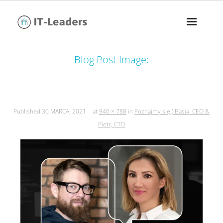
Blog Post Image:
poznajmy się:) basia, ceo & piotr, cto
Published
30 MARCA, 2021
at
940 × 788
in
Poznajmy się:) Basia, CEO &
Piotr, CTO