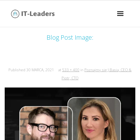
Blog Post Image:
poznajmy się:) basia, ceo & piotr, cto
Published
30 MARCA, 2021
at
533 × 400
in
Poznajmy się:) Basia, CEO &
Piotr, CTO