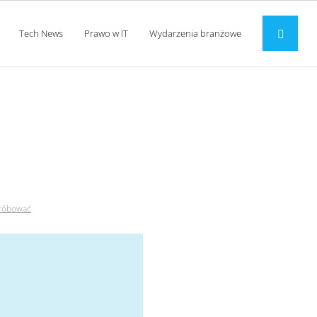
Tech News
Prawo w IT
Wydarzenia branżowe
 wypróbować
próbować