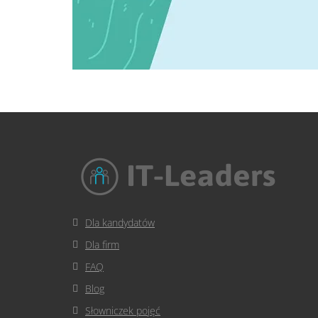
Dla kandydatów
Dla firm
FAQ
Blog
Słowniczek pojęć