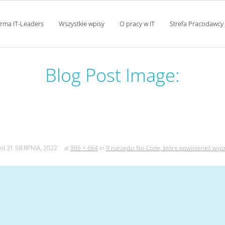
orma IT-Leaders
Wszystkie wpisy
O pracy w IT
Strefa Pracodawcy
Blog Post Image:
 no-code, które powinieneś
hed
31 SIERPNIA, 2022
at
996 × 664
in
9 narzędzi No-Code, które powinieneś wy