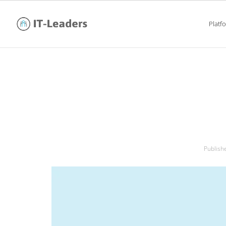
Platf
9 narzędzi
Publis