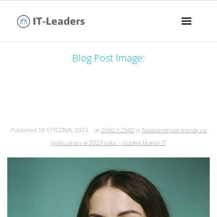
Blog Post Image:
najważniejsze trendy na rynku pracy
w 2023 roku – oczami branży it
Published
18 STYCZNIA, 2023
at
2560 × 2560
in
Najważniejsze trendy na
rynku pracy w 2023 roku – oczami branży IT