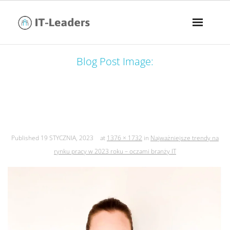
Blog Post Image:
najważniejsze trendy na rynku pracy
w 2023 roku – oczami branży it
Published
19 STYCZNIA, 2023
at
1376 × 1732
in
Najważniejsze trendy na
rynku pracy w 2023 roku – oczami branży IT