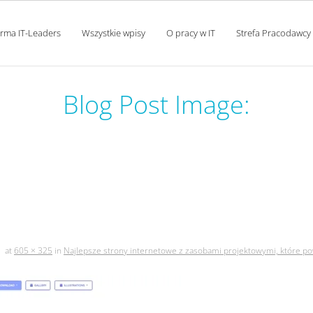
orma IT-Leaders
Wszystkie wpisy
O pracy w IT
Strefa Pracodawcy
Blog Post Image:
ernetowe z zasobami projekt
znać każdy programista cz. i
at
605 × 325
in
Najlepsze strony internetowe z zasobami projektowymi, które pow