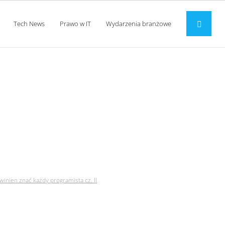
Tech News
Prawo w IT
Wydarzenia branżowe
owymi, które powinien
i
inien znać każdy programista cz. II