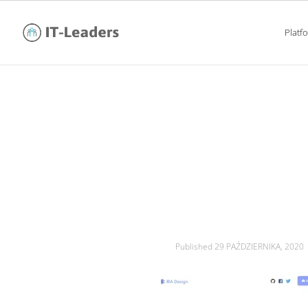
Platf
najlepsze strony int
Published
29 PAŹDZIERNIKA, 2020