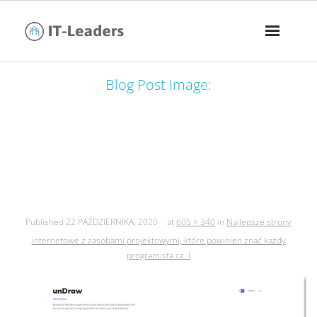
Blog Post Image:
najlepsze strony internetowe z
zasobami projektowymi, które
powinien znać każdy programista cz. i
Published
22 PAŹDZIERNIKA, 2020
at
605 × 340
in
Najlepsze strony
internetowe z zasobami projektowymi, które powinien znać każdy
programista cz. I