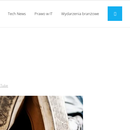
Tech News
Prawo w IT
Wydarzenia branżowe
youtube
uTube