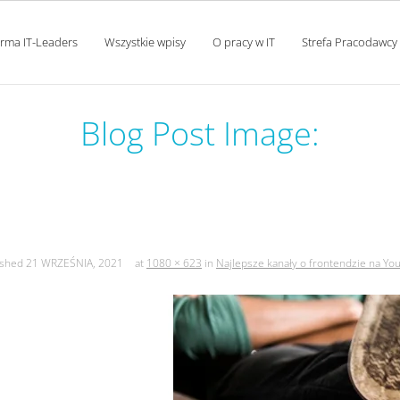
orma IT-Leaders
Wszystkie wpisy
O pracy w IT
Strefa Pracodawcy
Blog Post Image:
sze kanały o frontendzie na 
ished
21 WRZEŚNIA, 2021
at
1080 × 623
in
Najlepsze kanały o frontendzie na Yo