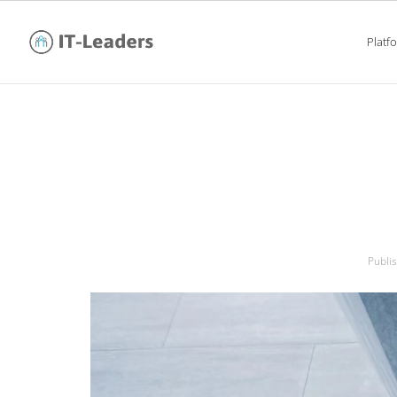
Platf
m2m, czyli
Publi