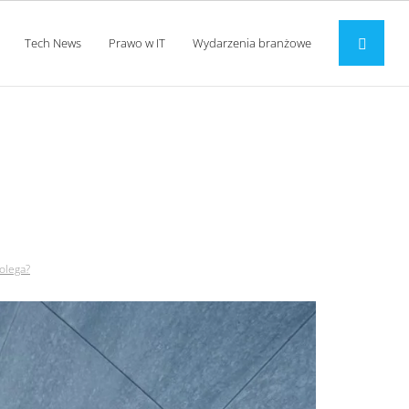
Tech News
Prawo w IT
Wydarzenia branżowe
 to polega?
olega?