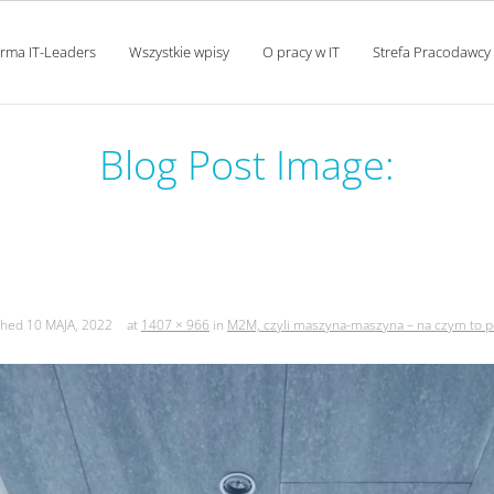
orma IT-Leaders
Wszystkie wpisy
O pracy w IT
Strefa Pracodawcy
Blog Post Image:
 maszyna-maszyna – na czym
shed
10 MAJA, 2022
at
1407 × 966
in
M2M, czyli maszyna-maszyna – na czym to p