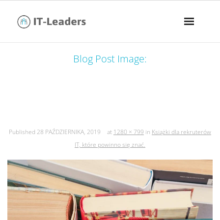
Blog Post Image:
książki dla rekruterów it, które
powinno się znać.
Published
28 PAŹDZIERNIKA, 2019
at
1280 × 799
in
Książki dla rekruterów
IT, które powinno się znać.