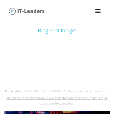
Blog Post Image:
java jest wszędzie. zobacz jakie może
mieć zastosowanie w firmach
technologicznych: inpost, empik,
transition technologies.
Published
28 KWIETNIA, 2022
at
1135 × 747
in
Java jest wszędzie. Zobacz
jakie może mieć zastosowanie w firmach technologicznych: Inpost, Empik,
Transition Technologies.