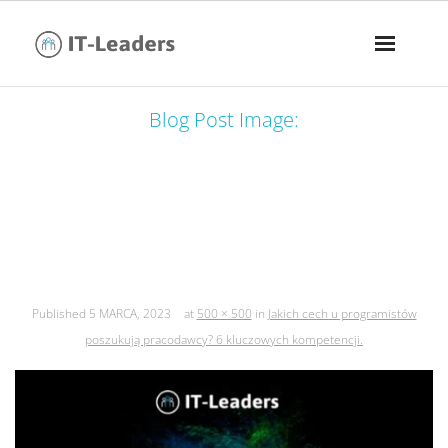
Blog Post Image:
jakich cech u programistów
poszukują pracodawcy? 6 kluczowych
kompetencji.
Published
5 MARCA, 2023
at
500 × 500
in
Jakich cech u programistów
poszukują pracodawcy? 6 kluczowych kompetencji.