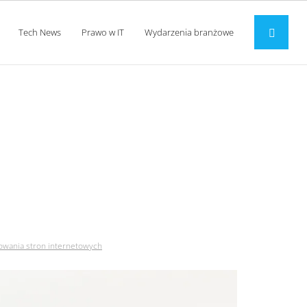
Tech News
Prawo w IT
Wydarzenia branżowe
erta od pozycjonowania
nowania stron internetowych