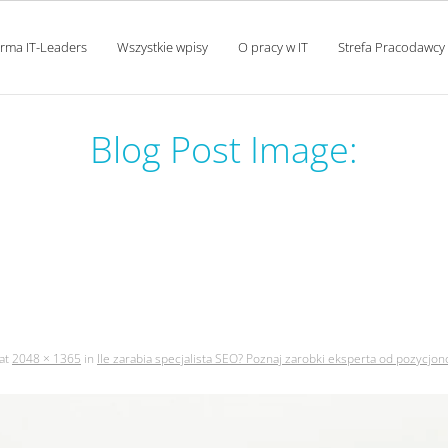
orma IT-Leaders
Wszystkie wpisy
O pracy w IT
Strefa Pracodawcy
Blog Post Image:
ta seo? poznaj zarobki eksp
stron internetowych
at
2048 × 1365
in
Ile zarabia specjalista SEO? Poznaj zarobki eksperta od pozycjo