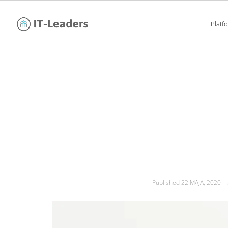
Platf
ile zarabia specjalis
Published
22 MAJA, 2020