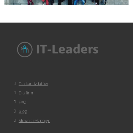
Dla kandydatów
Dla firm
FAQ
Blog
Słowniczek pojęć