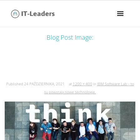
Blog Post Image:
ibm software lab – to tu powstają
nowe technologie.
Published
24 PAŹDZIERNIKA, 2021
at
1200 × 400
in
IBM Software Lab – to
tu powstają nowe technologie.